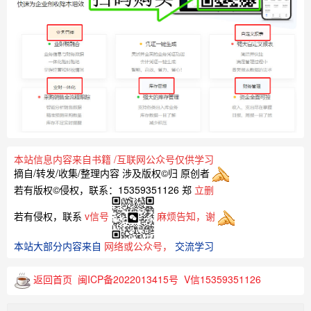
本站信息内容来自书籍
/
互联网公众号仅供学习
摘自/转发/收集/整理内容
涉及版权©归 原创者
若有版权©侵权，联系：15359351126 郑
立删
若有侵权，联系
v信号
麻烦告知，谢
本站大部分内容来自
网络或公众号，
交流学习
返回首页
闽ICP备2022013415号
V信15359351126